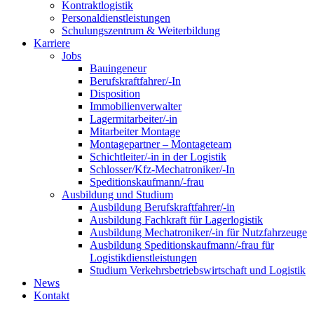
Kontraktlogistik
Personaldienstleistungen
Schulungszentrum & Weiterbildung
Karriere
Jobs
Bauingeneur
Berufskraftfahrer/-In
Disposition
Immobilienverwalter
Lagermitarbeiter/-in
Mitarbeiter Montage
Montagepartner – Montageteam
Schichtleiter/-in in der Logistik
Schlosser/Kfz-Mechatroniker/-In
Speditionskaufmann/-frau
Ausbildung und Studium
Ausbildung Berufskraftfahrer/-in
Ausbildung Fachkraft für Lagerlogistik
Ausbildung Mechatroniker/-in für Nutzfahrzeuge
Ausbildung Speditionskaufmann/-frau für
Logistikdienstleistungen
Studium Verkehrsbetriebswirtschaft und Logistik
News
Kontakt