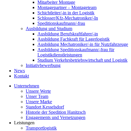
Mitarbeiter Montage
Montagepartner – Montageteam
Schichtleiter/-in in der Logistik
Schlosser/Kfz-Mechatroniker/-In
Speditionskaufmann/-frau
Ausbildung und Studium
Ausbildung Berufskraftfahrer/-in
Ausbildung Fachkraft für Lagerlogistik
Ausbildung Mechatroniker/-in für Nutzfahrzeuge
Ausbildung Speditionskaufmann/-frau für
Logistikdienstleistungen
Studium Verkehrsbetriebswirtschaft und Logistik
Initiativbewerbung
News
Kontakt
Unternehmen
Unsere Werte
Unser Team
Unsere Marke
Standort Kesselsdorf
Historie der Spedition Hanitzsch
Engagements und Vernetzungen
Leistungen
Transportlogistik