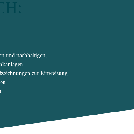
CH:
n und nachhaltigen,
ankanlagen
fzeichnungen zur Einweisung
gen
t