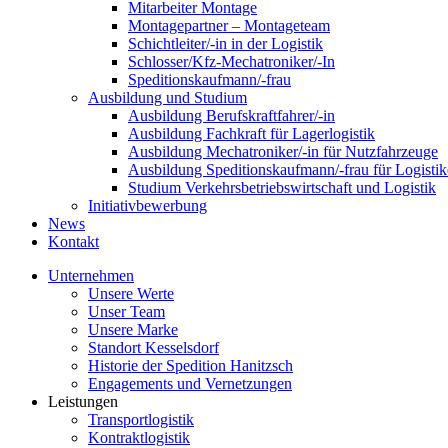
Mitarbeiter Montage
Montagepartner – Montageteam
Schichtleiter/-in in der Logistik
Schlosser/Kfz-Mechatroniker/-In
Speditionskaufmann/-frau
Ausbildung und Studium
Ausbildung Berufskraftfahrer/-in
Ausbildung Fachkraft für Lagerlogistik
Ausbildung Mechatroniker/-in für Nutzfahrzeuge
Ausbildung Speditionskaufmann/-frau für Logistik
Studium Verkehrsbetriebswirtschaft und Logistik
Initiativbewerbung
News
Kontakt
Unternehmen
Unsere Werte
Unser Team
Unsere Marke
Standort Kesselsdorf
Historie der Spedition Hanitzsch
Engagements und Vernetzungen
Leistungen
Transportlogistik
Kontraktlogistik