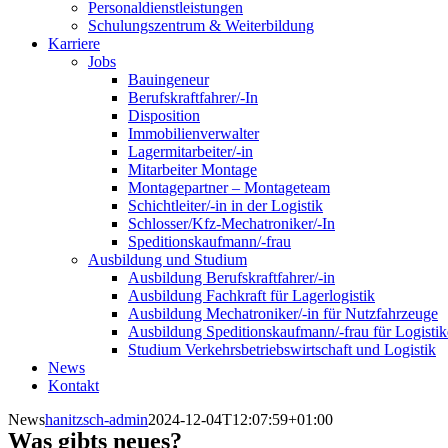
Personaldienstleistungen
Schulungszentrum & Weiterbildung
Karriere
Jobs
Bauingeneur
Berufskraftfahrer/-In
Disposition
Immobilienverwalter
Lagermitarbeiter/-in
Mitarbeiter Montage
Montagepartner – Montageteam
Schichtleiter/-in in der Logistik
Schlosser/Kfz-Mechatroniker/-In
Speditionskaufmann/-frau
Ausbildung und Studium
Ausbildung Berufskraftfahrer/-in
Ausbildung Fachkraft für Lagerlogistik
Ausbildung Mechatroniker/-in für Nutzfahrzeuge
Ausbildung Speditionskaufmann/-frau für Logistik
Studium Verkehrsbetriebswirtschaft und Logistik
News
Kontakt
News
hanitzsch-admin
2024-12-04T12:07:59+01:00
Was gibts neues?