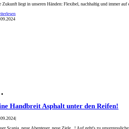
e Zukunft liegt in unseren Händen: Flexibel, nachhaltig und immer auf d
iterlesen
.
09.2024
ine Handbreit Asphalt unter den Reifen!
.09.2024
|
uer Scania, neue Abenteuer, neue Ziele...! Auf geht's zu unvergessliche