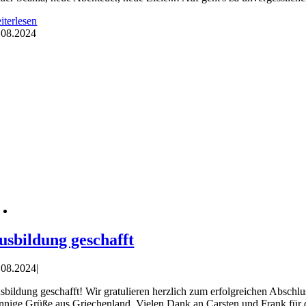
iterlesen
.
08.2024
usbildung geschafft
.08.2024
|
sbildung geschafft! Wir gratulieren herzlich zum erfolgreichen Abschl
nnige Grüße aus Griechenland. Vielen Dank an Carsten und Frank für di